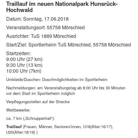
Traillauf im neuen Nationalpark Hunsrück-
News
Hochwald
Laufen
Datum: Sonntag, 17.06.2018
Links
Veranstaltungsort: 55758 Mörschied
Bildergalerie
Ausrichter: TuS 1889 Mörschied
Start/Ziel: Sportlerheim TuS Mörschied, 55758 Mörschied
Benutzer
Startzeiten:
Kontakt
9:00 Uhr (27 km)
9:30 Uhr (13 km)
Impressum
10:00 Uhr (7km)
Downloadcenter
Umkleide/Duschen: Duschmöglichkeiten im Sportlerheim
Nachmeldungen: am Veranstaltungstag ab 8:00 Uhr bis 30 Minuten
Aktuelle Seite:
Startseite
Laufen
Hunsrück Trail
vor dem Start im Sportlerheim möglich
Traillauf im neuen Nationalpark
Verpflegungsstellen auf der Strecke
Wettbewerbe:
ca. 7 km („Schnuppertrail“):
Traillauf
(Frauen, Männer, Senioren/innen, U18(Alter:16/17),
U20(Alter:18/19) )