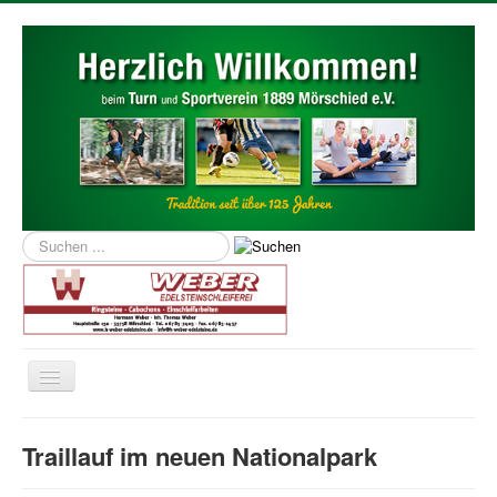
Suchen
...
Navigation
an/aus
Home
Traillauf im neuen Nationalpark
Über uns