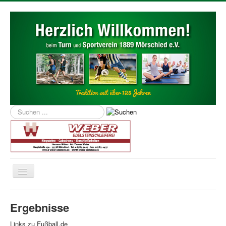
Suchen
...
Navigation
an/aus
Home
Ergebnisse
Über uns
Links zu Fußball.de