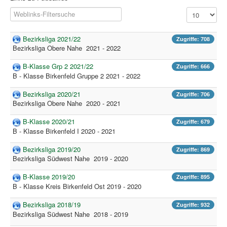
News
Filterfeld
Anzeige #
Laufen
Links
Bezirksliga 2021/22
Zugriffe: 708
Bezirksliga Obere Nahe 2021 - 2022
Bildergalerie
B-Klasse Grp 2 2021/22
Zugriffe: 666
Benutzer
B - Klasse Birkenfeld Gruppe 2 2021 - 2022
Kontakt
Bezirksliga 2020/21
Zugriffe: 706
Bezirksliga Obere Nahe 2020 - 2021
Impressum
B-Klasse 2020/21
Zugriffe: 679
Downloadcenter
B - Klasse Birkenfeld I 2020 - 2021
Aktuelle Seite:
Startseite
Links
Ergebnisdienst
Bezirksliga 2019/20
Zugriffe: 869
Bezirksliga Südwest Nahe 2019 - 2020
B-Klasse 2019/20
Zugriffe: 895
B - Klasse Kreis Birkenfeld Ost 2019 - 2020
Bezirksliga 2018/19
Zugriffe: 932
Bezirksliga Südwest Nahe 2018 - 2019