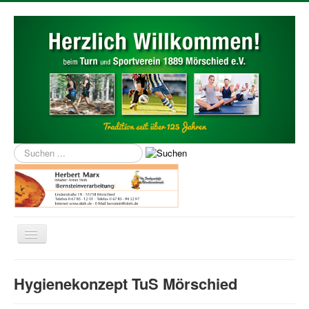
Suchen
...
Navigation
an/aus
Home
Hygienekonzept TuS Mörschied
Über uns