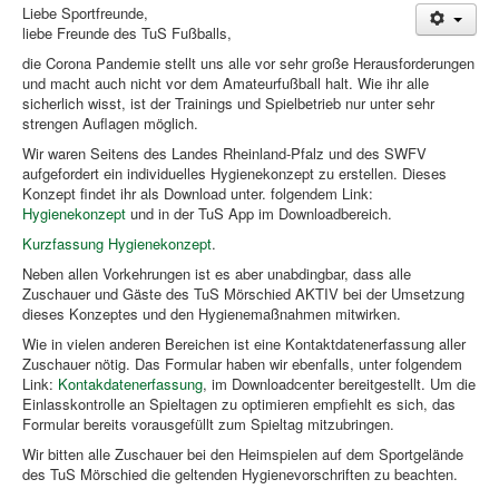
News
Liebe Sportfreunde,
liebe Freunde des TuS Fußballs,
Laufen
die Corona Pandemie stellt uns alle vor sehr große Herausforderungen
und macht auch nicht vor dem Amateurfußball halt. Wie ihr alle
Links
sicherlich wisst, ist der Trainings und Spielbetrieb nur unter sehr
strengen Auflagen möglich.
Bildergalerie
Wir waren Seitens des Landes Rheinland-Pfalz und des SWFV
Benutzer
aufgefordert ein individuelles Hygienekonzept zu erstellen. Dieses
Konzept findet ihr als Download unter. folgendem Link:
Kontakt
Hygienekonzept
und in der TuS App im Downloadbereich.
Impressum
Kurzfassung Hygienekonzept
.
Neben allen Vorkehrungen ist es aber unabdingbar, dass alle
Downloadcenter
Zuschauer und Gäste des TuS Mörschied AKTIV bei der Umsetzung
dieses Konzeptes und den Hygienemaßnahmen mitwirken.
Aktuelle Seite:
Startseite
News
Allgemein
Wie in vielen anderen Bereichen ist eine Kontaktdatenerfassung aller
Hygienekonzept TuS Mörschied
Zuschauer nötig. Das Formular haben wir ebenfalls, unter folgendem
Link:
Kontakdatenerfassung
, im Downloadcenter bereitgestellt. Um die
Einlasskontrolle an Spieltagen zu optimieren empfiehlt es sich, das
Formular bereits vorausgefüllt zum Spieltag mitzubringen.
Wir bitten alle Zuschauer bei den Heimspielen auf dem Sportgelände
des TuS Mörschied die geltenden Hygienevorschriften zu beachten.