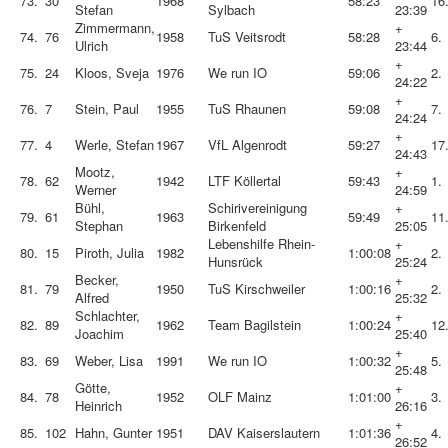
73.
30
1968
58:23
16
Stefan
Sylbach
23:39
Zimmermann,
+
74.
76
1958
TuS Veitsrodt
58:28
6.
Ulrich
23:44
+
75.
24
Kloos, Sveja
1976
We run IO
59:06
2.
24:22
+
76.
7
Stein, Paul
1955
TuS Rhaunen
59:08
7.
24:24
+
77.
4
Werle, Stefan
1967
VfL Algenrodt
59:27
17
24:43
Mootz,
+
78.
62
1942
LTF Köllertal
59:43
1.
Werner
24:59
Bühl,
Schirivereinigung
+
79.
61
1963
59:49
11
Stephan
Birkenfeld
25:05
Lebenshilfe Rhein-
+
80.
15
Piroth, Julia
1982
1:00:08
2.
Hunsrück
25:24
Becker,
+
81.
79
1950
TuS Kirschweiler
1:00:16
2.
Alfred
25:32
Schlachter,
+
82.
89
1962
Team Bagilstein
1:00:24
12
Joachim
25:40
+
83.
69
Weber, Lisa
1991
We run IO
1:00:32
5.
25:48
Götte,
+
84.
78
1952
OLF Mainz
1:01:00
3.
Heinrich
26:16
+
85.
102
Hahn, Gunter
1951
DAV Kaiserslautern
1:01:36
4.
26:52