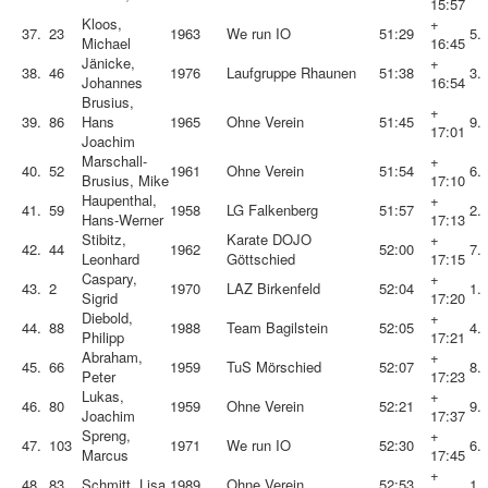
15:57
Kloos,
+
37.
23
1963
We run IO
51:29
5.
Michael
16:45
Jänicke,
+
38.
46
1976
Laufgruppe Rhaunen
51:38
3.
Johannes
16:54
Brusius,
+
39.
86
Hans
1965
Ohne Verein
51:45
9.
17:01
Joachim
Marschall-
+
40.
52
1961
Ohne Verein
51:54
6.
Brusius, Mike
17:10
Haupenthal,
+
41.
59
1958
LG Falkenberg
51:57
2.
Hans-Werner
17:13
Stibitz,
Karate DOJO
+
42.
44
1962
52:00
7.
Leonhard
Göttschied
17:15
Caspary,
+
43.
2
1970
LAZ Birkenfeld
52:04
1.
Sigrid
17:20
Diebold,
+
44.
88
1988
Team Bagilstein
52:05
4.
Philipp
17:21
Abraham,
+
45.
66
1959
TuS Mörschied
52:07
8.
Peter
17:23
Lukas,
+
46.
80
1959
Ohne Verein
52:21
9.
Joachim
17:37
Spreng,
+
47.
103
1971
We run IO
52:30
6.
Marcus
17:45
+
48.
83
Schmitt, Lisa
1989
Ohne Verein
52:53
1.