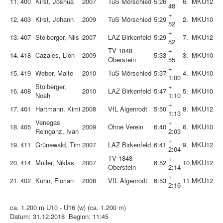
11.
400
Kirst, Joshua
2007
TuS Mörschied
5:26
6.
MKU12
48
+
12.
403
Kirst, Johann
2009
TuS Mörschied
5:29
2.
MKU10
52
+
13.
407
Stolberger, Nils
2007
LAZ Birkenfeld
5:29
7.
MKU12
52
TV 1848
+
14.
418
Cazales, Lion
2009
5:33
3.
MKU10
Oberstein
55
+
15.
419
Weber, Malte
2010
TuS Mörschied
5:37
4.
MKU10
1:00
Stolberger,
+
16.
408
2010
LAZ Birkenfeld
5:47
5.
MKU10
Noah
1:10
+
17.
401
Hartmann, Kimi
2008
VfL Algenrodt
5:50
8.
MKU12
1:13
Venegas
+
18.
405
2009
Ohne Verein
6:40
6.
MKU10
Reinganz, Ivan
2:03
+
19.
411
Grünewald, Tim
2007
LAZ Birkenfeld
6:41
9.
MKU12
2:04
TV 1848
+
20.
414
Müller, Niklas
2007
6:52
10.
MKU12
Oberstein
2:14
+
21.
402
Kuhn, Florian
2008
VfL Algenrodt
6:53
11.
MKU12
2:16
ca. 1.200 m U10 - U16 (w) (ca. 1.200 m)
Datum: 31.12.2018 Beginn: 11:45