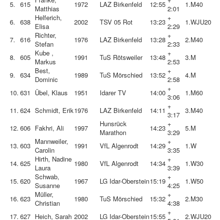
5.
615
1972
LAZ Birkenfeld
12:55
1.
M40
Matthias
2:01
Helferich,
+
6.
638
2002
TSV 05 Rot
13:23
1.
WJU20
Elisa
2:29
Richter,
+
7.
616
1976
LAZ Birkenfeld
13:28
2.
M40
Stefan
2:33
Kube ,
+
8.
605
1991
TuS Rötsweiler
13:48
3.
M
Markus
2:53
Best,
+
9.
634
1989
TuS Mörschied
13:52
4.
M
Dominic
2:58
+
10.
631
Übel, Klaus
1951
Idarer TV
14:00
1.
M60
3:06
+
11.
624
Schmidt, Erik
1976
LAZ Birkenfeld
14:11
3.
M40
3:17
Hunsrück
+
12.
606
Fakhri, Ali
1997
14:23
5.
M
Marathon
3:29
Mannweiler,
+
13.
603
1991
VfL Algenrodt
14:29
1.
W
Carolin
3:35
Hirth, Nadine
+
14.
625
1980
VfL Algenrodt
14:34
1.
W30
Laura
3:39
Schwab,
+
15.
620
1967
LG Idar-Oberstein
15:19
1.
W50
Susanne
4:25
Müller,
+
16.
623
1980
TuS Mörschied
15:32
2.
M30
Christian
4:38
+
17.
627
Heich, Sarah
2002
LG Idar-Oberstein
15:55
2.
WJU20