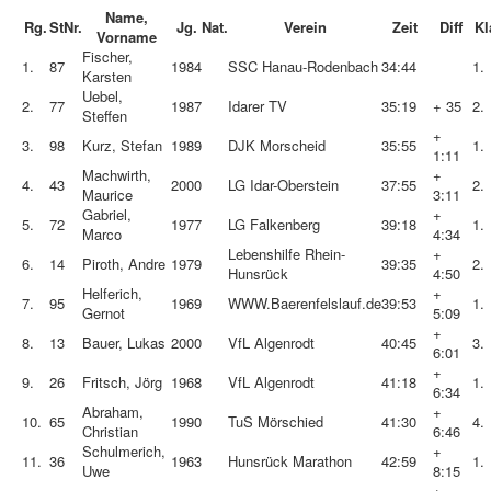
Name,
Rg.
StNr.
Jg.
Nat.
Verein
Zeit
Diff
Kl
Vorname
Fischer,
1.
87
1984
SSC Hanau-Rodenbach
34:44
1.
Karsten
Uebel,
2.
77
1987
Idarer TV
35:19
+ 35
2.
Steffen
+
3.
98
Kurz, Stefan
1989
DJK Morscheid
35:55
1.
1:11
Machwirth,
+
4.
43
2000
LG Idar-Oberstein
37:55
2.
Maurice
3:11
Gabriel,
+
5.
72
1977
LG Falkenberg
39:18
1.
Marco
4:34
Lebenshilfe Rhein-
+
6.
14
Piroth, Andre
1979
39:35
2.
Hunsrück
4:50
Helferich,
+
7.
95
1969
WWW.Baerenfelslauf.de
39:53
1.
Gernot
5:09
+
8.
13
Bauer, Lukas
2000
VfL Algenrodt
40:45
3.
6:01
+
9.
26
Fritsch, Jörg
1968
VfL Algenrodt
41:18
1.
6:34
Abraham,
+
10.
65
1990
TuS Mörschied
41:30
4.
Christian
6:46
Schulmerich,
+
11.
36
1963
Hunsrück Marathon
42:59
1.
Uwe
8:15
+