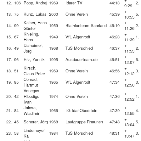
12.
106
Popp, Andrej
1969
Idarer TV
44:13
2.
9:29
+
13.
75
Kunz, Lukas
2000
Ohne Verein
45:39
5.
10:55
Kaiser, Hans-
+
14.
99
1959
Biathlonteam Saarland
46:10
2.
Günter
11:26
Knieling,
+
15.
67
1949
VfL Algenrodt
46:23
1.
Hans
11:39
Dalheimer,
+
16.
49
1968
TuS Mörschied
46:37
2.
Jörg
11:53
+
17.
96
Erz, Yannik
1995
Ausdauerteam.de
46:51
6.
12:07
Kirsch,
+
18.
51
1969
Ohne Verein
46:56
3.
Claus-Peter
12:12
Conrad,
+
19.
85
1965
VfL Algenrodt
47:34
3.
Hartmut
12:50
Venegas
+
20.
42
Ribodigo,
1974
Ohne Verein
47:36
1.
12:52
Ivan
Jalosa,
+
21.
84
1966
LG Idar-Oberstein
47:39
4.
Wladimir
12:55
+
22.
45
Scherer, Jörg
1968
Laufgruppe Rhaunen
47:48
5.
13:04
Lindemeyer,
+
23.
58
1984
TuS Mörschied
48:31
3.
Kai
13:47