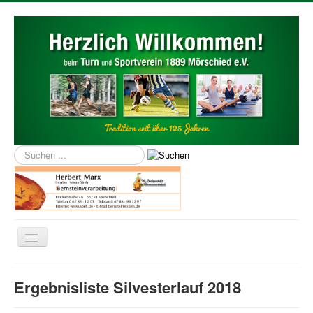
Suchen
...
Navigation
an/aus
Home
Ergebnisliste Silvesterlauf 2018
Über uns