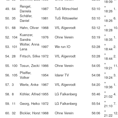
18:09
Rengel,
+
49.
64
1987
TuS Mörschied
53:10
1.
Daniela
18:26
Schäfer,
+
50.
35
1981
TuS Rötsweiler
53:10
6.
Daniel
18:26
+
51.
68
Hahn, Oliver
1968
VfL Algenrodt
53:12
10
18:28
Kuenzer,
+
52.
104
1976
Ohne Verein
53:19
1.
Sandra
18:35
Wolter, Anna
+
53.
101
1997
We run IO
53:28
2.
Lena
18:44
+
54.
28
Fritsch, Silke
1972
VfL Algenrodt
53:28
2.
18:44
+
55.
100
Tosun, Zecki
1966
Ohne Verein
54:05
11
19:21
Pfeiffer,
+
56.
105
1954
Idarer TV
54:08
3.
Volker
19:24
+
57.
3
Werle, Anke
1967
VfL Algenrodt
54:20
1.
19:36
+
58.
8
Köhler, Alfred
1955
LG Falkenberg
55:46
4.
21:02
+
59.
11
Georg, Heiko
1972
LG Falkenberg
55:54
7.
21:10
+
60.
32
Bickler, Horst
1968
Ohne Verein
56:06
12
21:22