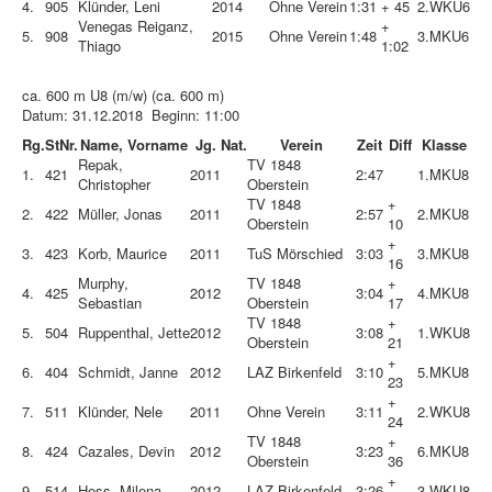
4.
905
Klünder, Leni
2014
Ohne Verein
1:31
+ 45
2.
WKU6
Venegas Reiganz,
+
5.
908
2015
Ohne Verein
1:48
3.
MKU6
Thiago
1:02
ca. 600 m U8 (m/w) (ca. 600 m)
Datum: 31.12.2018 Beginn: 11:00
Rg.
StNr.
Name, Vorname
Jg.
Nat.
Verein
Zeit
Diff
Klasse
Repak,
TV 1848
1.
421
2011
2:47
1.
MKU8
Christopher
Oberstein
TV 1848
+
2.
422
Müller, Jonas
2011
2:57
2.
MKU8
Oberstein
10
+
3.
423
Korb, Maurice
2011
TuS Mörschied
3:03
3.
MKU8
16
Murphy,
TV 1848
+
4.
425
2012
3:04
4.
MKU8
Sebastian
Oberstein
17
TV 1848
+
5.
504
Ruppenthal, Jette
2012
3:08
1.
WKU8
Oberstein
21
+
6.
404
Schmidt, Janne
2012
LAZ Birkenfeld
3:10
5.
MKU8
23
+
7.
511
Klünder, Nele
2011
Ohne Verein
3:11
2.
WKU8
24
TV 1848
+
8.
424
Cazales, Devin
2012
3:23
6.
MKU8
Oberstein
36
+
9.
514
Hess, Milena
2012
LAZ Birkenfeld
3:26
3.
WKU8