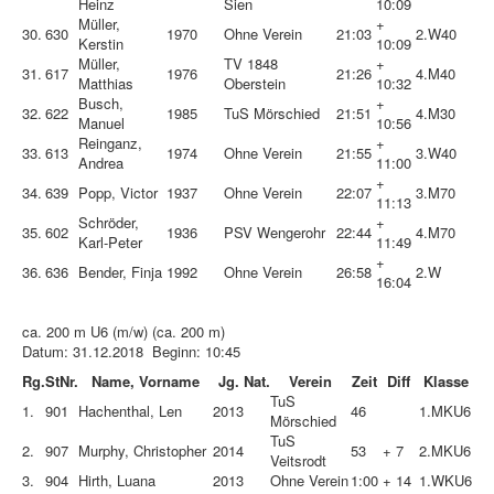
Heinz
Sien
10:09
Müller,
+
30.
630
1970
Ohne Verein
21:03
2.
W40
Kerstin
10:09
Müller,
TV 1848
+
31.
617
1976
21:26
4.
M40
Matthias
Oberstein
10:32
Busch,
+
32.
622
1985
TuS Mörschied
21:51
4.
M30
Manuel
10:56
Reinganz,
+
33.
613
1974
Ohne Verein
21:55
3.
W40
Andrea
11:00
+
34.
639
Popp, Victor
1937
Ohne Verein
22:07
3.
M70
11:13
Schröder,
+
35.
602
1936
PSV Wengerohr
22:44
4.
M70
Karl-Peter
11:49
+
36.
636
Bender, Finja
1992
Ohne Verein
26:58
2.
W
16:04
ca. 200 m U6 (m/w) (ca. 200 m)
Datum: 31.12.2018 Beginn: 10:45
Rg.
StNr.
Name, Vorname
Jg.
Nat.
Verein
Zeit
Diff
Klasse
TuS
1.
901
Hachenthal, Len
2013
46
1.
MKU6
Mörschied
TuS
2.
907
Murphy, Christopher
2014
53
+ 7
2.
MKU6
Veitsrodt
3.
904
Hirth, Luana
2013
Ohne Verein
1:00
+ 14
1.
WKU6