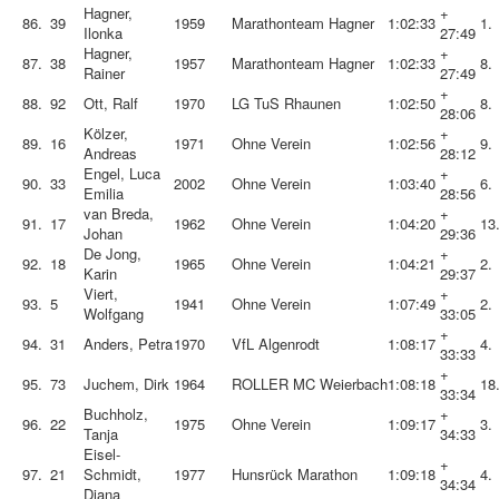
Hagner,
+
86.
39
1959
Marathonteam Hagner
1:02:33
1.
Ilonka
27:49
Hagner,
+
87.
38
1957
Marathonteam Hagner
1:02:33
8.
Rainer
27:49
+
88.
92
Ott, Ralf
1970
LG TuS Rhaunen
1:02:50
8.
28:06
Kölzer,
+
89.
16
1971
Ohne Verein
1:02:56
9.
Andreas
28:12
Engel, Luca
+
90.
33
2002
Ohne Verein
1:03:40
6.
Emilia
28:56
van Breda,
+
91.
17
1962
Ohne Verein
1:04:20
13
Johan
29:36
De Jong,
+
92.
18
1965
Ohne Verein
1:04:21
2.
Karin
29:37
Viert,
+
93.
5
1941
Ohne Verein
1:07:49
2.
Wolfgang
33:05
+
94.
31
Anders, Petra
1970
VfL Algenrodt
1:08:17
4.
33:33
+
95.
73
Juchem, Dirk
1964
ROLLER MC Weierbach
1:08:18
18
33:34
Buchholz,
+
96.
22
1975
Ohne Verein
1:09:17
3.
Tanja
34:33
Eisel-
+
97.
21
Schmidt,
1977
Hunsrück Marathon
1:09:18
4.
34:34
Diana