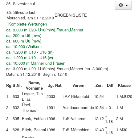
News
35. Silvesterlauf
35. Silvesterlauf
Laufen
ERGEBNISLISTE
Mörschied, am 31.12.2018
Links
Komplette Wertungen
ca. 3.000 m U20- U18(m/w).Frauen,Männer
Bildergalerie
ca. 200 m U6 (m/w)
ca. 600 m U8 (m/w)
Benutzer
ca. 10.000 (Walken)
ca. 1.200 m U10 - U16 (m)
Kontakt
ca. 1.200 m U10 - U16 (w)
ca. 10.000 m Männer und Frauen
Impressum
ca. 3.000 m U20- U18(m/w).Frauen,Männer (ca. 3.000 m)
Datum: 31.12.2016 Beginn: 12:10
Downloadcenter
Name,
Rg.
StNr.
Jg.
Nat.
Verein
Zeit
Diff
Klasse
Vorname
Aktuelle Seite:
Startseite
Laufen
Silvesterlauf
Leyser, Tim
Ergebnisliste Silvesterlauf 2018
1.
633
2003
LAZ Birkenfeld
10:54
1.
MJU20
Elias
Übel,
2.
632
1991
Ausdauerteam.de
10:54
+ 0
1.
M
Thomas
+
3.
635
Bank, Fabian
1996
TuS Veitsrodt
12:12
2.
M
1:18
+
4.
628
Stieh, Pascal
1988
TuS Mörschied
12:43
1.
M30
1:48
Franke,
+