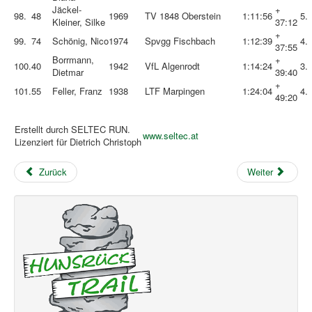
Jäckel-
+
98.
48
1969
TV 1848 Oberstein
1:11:56
5.
Kleiner, Silke
37:12
+
99.
74
Schönig, Nico
1974
Spvgg Fischbach
1:12:39
4.
37:55
Borrmann,
+
100.
40
1942
VfL Algenrodt
1:14:24
3.
Dietmar
39:40
+
101.
55
Feller, Franz
1938
LTF Marpingen
1:24:04
4.
49:20
Erstellt durch SELTEC RUN.
www.seltec.at
Lizenziert für Dietrich Christoph
Zurück
Weiter