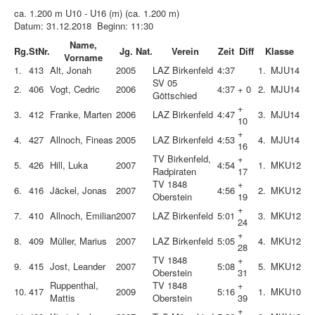
ca. 1.200 m U10 - U16 (m) (ca. 1.200 m)
Datum: 31.12.2018 Beginn: 11:30
Name,
Rg.
StNr.
Jg.
Nat.
Verein
Zeit
Diff
Klasse
Vorname
1.
413
Alt, Jonah
2005
LAZ Birkenfeld
4:37
1.
MJU14
SV 05
2.
406
Vogt, Cedric
2006
4:37
+ 0
2.
MJU14
Göttschied
+
3.
412
Franke, Marten
2006
LAZ Birkenfeld
4:47
3.
MJU14
10
+
4.
427
Allnoch, Fineas
2005
LAZ Birkenfeld
4:53
4.
MJU14
16
TV Birkenfeld,
+
5.
426
Hill, Luka
2007
4:54
1.
MKU12
Radpiraten
17
TV 1848
+
6.
416
Jäckel, Jonas
2007
4:56
2.
MKU12
Oberstein
19
+
7.
410
Allnoch, Emilian
2007
LAZ Birkenfeld
5:01
3.
MKU12
24
+
8.
409
Müller, Marius
2007
LAZ Birkenfeld
5:05
4.
MKU12
28
TV 1848
+
9.
415
Jost, Leander
2007
5:08
5.
MKU12
Oberstein
31
Ruppenthal,
TV 1848
+
10.
417
2009
5:16
1.
MKU10
Mattis
Oberstein
39
+