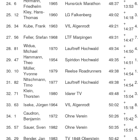
Hofmann,
+
24.
6
1965
Hunsrück Marathon
48:37
6.
Friedhelm
13:53
Kley, Hans-
+
25.
12
1960
LG Falkenberg
49:02
3.
Thomas
14:18
+
26.
34
Kube, Frank
1963
VfL Algenrodt
49:21
4.
14:37
+
27.
56
Feller, Stefan
1968
LTF Marpingen
49:31
7.
14:47
Widua,
+
28.
81
1970
Lauftreff Hochwald
49:34
4.
Michael
14:50
Hammann,
+
29.
47
1954
Spiridon Hochwald
49:35
1.
Theo
14:51
Müller,
+
30.
10
1979
Reelse Roadrunners
49:38
1.
Yvonne
14:54
Nitschmann,
+
31.
82
1977
Lauftreff Hochwald
49:38
2.
Timo
14:54
Klein,
+
32.
71
1980
Idarer TV
49:48
3.
Thorsten
15:04
+
33.
63
Iseke, Jürgen
1964
VfL Algenrodt
50:02
8.
15:18
Caudron,
+
34.
1
1972
Ohne Verein
50:26
5.
Benjamin
15:42
+
35.
57
Sauer, Sven
1982
Ohne Verein
50:35
4.
15:51
+
36.
29
Bender, Jan
1983
TV 1848 Oberstein
50:42
5.