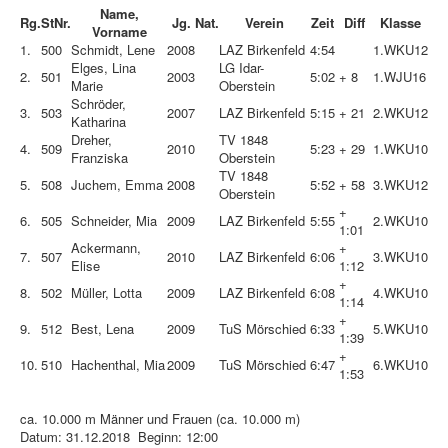
Name,
Rg.
StNr.
Jg.
Nat.
Verein
Zeit
Diff
Klasse
Vorname
1.
500
Schmidt, Lene
2008
LAZ Birkenfeld
4:54
1.
WKU12
Elges, Lina
LG Idar-
2.
501
2003
5:02
+ 8
1.
WJU16
Marie
Oberstein
Schröder,
3.
503
2007
LAZ Birkenfeld
5:15
+ 21
2.
WKU12
Katharina
Dreher,
TV 1848
4.
509
2010
5:23
+ 29
1.
WKU10
Franziska
Oberstein
TV 1848
5.
508
Juchem, Emma
2008
5:52
+ 58
3.
WKU12
Oberstein
+
6.
505
Schneider, Mia
2009
LAZ Birkenfeld
5:55
2.
WKU10
1:01
Ackermann,
+
7.
507
2010
LAZ Birkenfeld
6:06
3.
WKU10
Elise
1:12
+
8.
502
Müller, Lotta
2009
LAZ Birkenfeld
6:08
4.
WKU10
1:14
+
9.
512
Best, Lena
2009
TuS Mörschied
6:33
5.
WKU10
1:39
+
10.
510
Hachenthal, Mia
2009
TuS Mörschied
6:47
6.
WKU10
1:53
ca. 10.000 m Männer und Frauen (ca. 10.000 m)
Datum: 31.12.2018 Beginn: 12:00