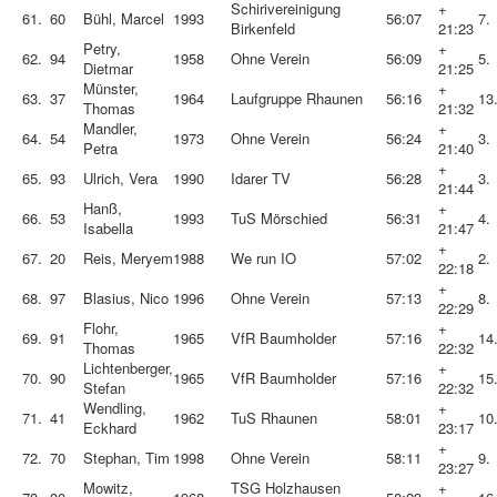
Schirivereinigung
+
61.
60
Bühl, Marcel
1993
56:07
7.
Birkenfeld
21:23
Petry,
+
62.
94
1958
Ohne Verein
56:09
5.
Dietmar
21:25
Münster,
+
63.
37
1964
Laufgruppe Rhaunen
56:16
13
Thomas
21:32
Mandler,
+
64.
54
1973
Ohne Verein
56:24
3.
Petra
21:40
+
65.
93
Ulrich, Vera
1990
Idarer TV
56:28
3.
21:44
Hanß,
+
66.
53
1993
TuS Mörschied
56:31
4.
Isabella
21:47
+
67.
20
Reis, Meryem
1988
We run IO
57:02
2.
22:18
+
68.
97
Blasius, Nico
1996
Ohne Verein
57:13
8.
22:29
Flohr,
+
69.
91
1965
VfR Baumholder
57:16
14
Thomas
22:32
Lichtenberger,
+
70.
90
1965
VfR Baumholder
57:16
15
Stefan
22:32
Wendling,
+
71.
41
1962
TuS Rhaunen
58:01
10
Eckhard
23:17
+
72.
70
Stephan, Tim
1998
Ohne Verein
58:11
9.
23:27
Mowitz,
TSG Holzhausen
+