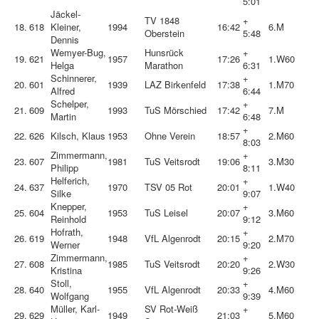
5:01
Jäckel-
TV 1848
+
18.
618
Kleiner,
1994
16:42
6.
M
Oberstein
5:48
Dennis
Wemyer-Bug,
Hunsrück
+
19.
621
1957
17:26
1.
W60
Helga
Marathon
6:31
Schinnerer,
+
20.
601
1939
LAZ Birkenfeld
17:38
1.
M70
Alfred
6:44
Schelper,
+
21.
609
1993
TuS Mörschied
17:42
7.
M
Martin
6:48
+
22.
626
Kilsch, Klaus
1953
Ohne Verein
18:57
2.
M60
8:03
Zimmermann,
+
23.
607
1981
TuS Veitsrodt
19:06
3.
M30
Philipp
8:11
Helferich,
+
24.
637
1970
TSV 05 Rot
20:01
1.
W40
Silke
9:07
Knepper,
+
25.
604
1953
TuS Leisel
20:07
3.
M60
Reinhold
9:12
Hofrath,
+
26.
619
1948
VfL Algenrodt
20:15
2.
M70
Werner
9:20
Zimmermann,
+
27.
608
1985
TuS Veitsrodt
20:20
2.
W30
Kristina
9:26
Stoll,
+
28.
640
1955
VfL Algenrodt
20:33
4.
M60
Wolfgang
9:39
Müller, Karl-
SV Rot-Weiß
+
29.
629
1949
21:03
5.
M60