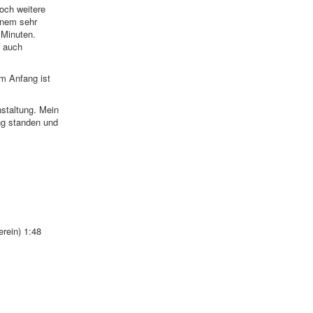
och weitere
inem sehr
 Minuten.
n auch
am Anfang ist
nstaltung. Mein
ng standen und
rein) 1:48