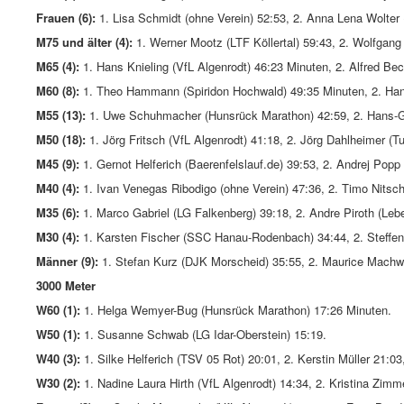
Frauen (6):
1. Lisa Schmidt (ohne Verein) 52:53, 2. Anna Lena Wolter (
M75 und älter (4):
1. Werner Mootz (LTF Köllertal) 59:43, 2. Wolfgang 
M65 (4):
1. Hans Knieling (VfL Algenrodt) 46:23 Minuten, 2. Alfred Be
M60 (8):
1. Theo Hammann (Spiridon Hochwald) 49:35 Minuten, 2. Hans-
M55 (13):
1. Uwe Schuhmacher (Hunsrück Marathon) 42:59, 2. Hans-Gü
M50 (18):
1. Jörg Fritsch (VfL Algenrodt) 41:18, 2. Jörg Dahlheimer (
M45 (9):
1. Gernot Helferich (Baerenfelslauf.de) 39:53, 2. Andrej Popp 
M40 (4):
1. Ivan Venegas Ribodigo (ohne Verein) 47:36, 2. Timo Nits
M35 (6):
1. Marco Gabriel (LG Falkenberg) 39:18, 2. Andre Piroth (Lebe
M30 (4):
1. Karsten Fischer (SSC Hanau-Rodenbach) 34:44, 2. Steffen 
Männer (9):
1. Stefan Kurz (DJK Morscheid) 35:55, 2. Maurice Machwir
3000 Meter
W60 (1):
1. Helga Wemyer-Bug (Hunsrück Marathon) 17:26 Minuten.
W50 (1):
1. Susanne Schwab (LG Idar-Oberstein) 15:19.
W40 (3):
1. Silke Helferich (TSV 05 Rot) 20:01, 2. Kerstin Müller 21:0
W30 (2):
1. Nadine Laura Hirth (VfL Algenrodt) 14:34, 2. Kristina Zim