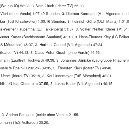
We run IO) 53:28, 3. Vera Ulrich (Idarer TV) 56:28.
Viert (ohne Verein) 1:07:49 Stunden, 3. Dietmar Borrmann (VfL Algenrodt) 1:1
cker (TuS Kirschweiler) 1:00:16 Stunden, 3. Heinrich Götte (OLF Mainz) 1:01:0
Werner Haupenthal (LG Falkenberg) 51:57, 3. Volker Pfeiffer (Idarer TV) 54:
nter Kaiser (Biathlonteam Saarland) 46:10, 3. Hans-Thomas Kley (LG Falken
TuS Mörschied) 46:37, 3. Hartmut Conrad (VfL Algenrodt) 47:34.
(Idarer TV) 44:13, 3. Claus-Peter Kirsch (ohne Verein) 46:56.
chmann (Lauftreff Hochwald) 49:38, 3. Johannes Jänicke (Laufgruppe Rhaunen)
nshilfe Rhein-Hunsrück) 39:35, 3. Thorsten Klein (Idarer TV) 49:48.
Uebel (Idarer TV) 35:19, 3. Kai Lindemeyer (TuS Mörschied) 48:31.
th (LG Idar-Oberstein) 37:55, 3. Lukas Bauer (VfL Algenrodt) 40:45.
3, 3. Andrea Reinganz (beide ohne Verein) 21:55.
mermann (TuS Veitsrodt) 20:20.