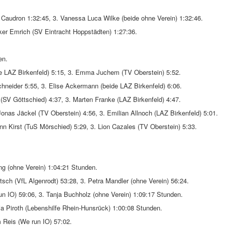
e Caudron 1:32:45, 3. Vanessa Luca Wilke (beide ohne Verein) 1:32:46.
ker Emrich (SV Eintracht Hoppstädten) 1:27:36.
en.
de LAZ Birkenfeld) 5:15, 3. Emma Juchem (TV Oberstein) 5:52.
hneider 5:55, 3. Elise Ackermann (beide LAZ Birkenfeld) 6:06.
 (SV Göttschied) 4:37, 3. Marten Franke (LAZ Birkenfeld) 4:47.
 Jonas Jäckel (TV Oberstein) 4:56, 3. Emilian Allnoch (LAZ Birkenfeld) 5:01.
nn Kirst (TuS Mörschied) 5:29, 3. Lion Cazales (TV Oberstein) 5:33.
ng (ohne Verein) 1:04:21 Stunden.
tsch (VfL Algenrodt) 53:28, 3. Petra Mandler (ohne Verein) 56:24.
n IO) 59:06, 3. Tanja Buchholz (ohne Verein) 1:09:17 Stunden.
a Piroth (Lebenshilfe Rhein-Hunsrück) 1:00:08 Stunden.
 Reis (We run IO) 57:02.