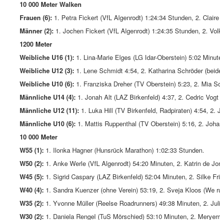
10 000 Meter Walken
Frauen (6):
1. Petra Fickert (VfL Algenrodt) 1:24:34 Stunden, 2. Clair
Männer (2):
1. Jochen Fickert (VfL Algenrodt) 1:24:35 Stunden, 2. Vol
1200 Meter
Weibliche U16 (1):
1. Lina-Marie Elges (LG Idar-Oberstein) 5:02 Minut
Weibliche U12 (3):
1. Lene Schmidt 4:54, 2. Katharina Schröder (bei
Weibliche U10 (6):
1. Franziska Dreher (TV Oberstein) 5:23, 2. Mia Sc
Männliche U14 (4):
1. Jonah Alt (LAZ Birkenfeld) 4:37, 2. Cedric Vogt
Männliche U12 (11):
1. Luka Hill (TV Birkenfeld, Radpiraten) 4:54, 2.
Männliche U10 (6):
1. Mattis Ruppenthal (TV Oberstein) 5:16, 2. Joha
10 000 Meter
W55 (1):
1. Ilonka Hagner (Hunsrück Marathon) 1:02:33 Stunden.
W50 (2):
1. Anke Werle (VfL Algenrodt) 54:20 Minuten, 2. Katrin de Jo
W45 (5):
1. Sigrid Caspary (LAZ Birkenfeld) 52:04 Minuten, 2. Silke Fri
W40 (4):
1. Sandra Kuenzer (ohne Verein) 53:19, 2. Sveja Kloos (We ru
W35 (2):
1. Yvonne Müller (Reelse Roadrunners) 49:38 Minuten, 2. Juli
W30 (2):
1. Daniela Rengel (TuS Mörschied) 53:10 Minuten, 2. Meryem