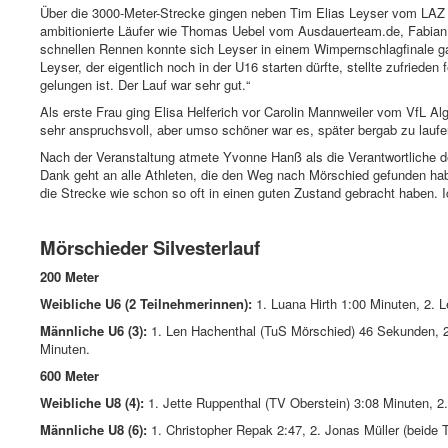
Über die 3000-Meter-Strecke gingen neben Tim Elias Leyser vom LAZ 
ambitionierte Läufer wie Thomas Uebel vom Ausdauerteam.de, Fabian 
schnellen Rennen konnte sich Leyser in einem Wimpernschlagfinale ga
Leyser, der eigentlich noch in der U16 starten dürfte, stellte zufriede
gelungen ist. Der Lauf war sehr gut.“
Als erste Frau ging Elisa Helferich vor Carolin Mannweiler vom VfL Al
sehr anspruchsvoll, aber umso schöner war es, später bergab zu laufe
Nach der Veranstaltung atmete Yvonne Hanß als die Verantwortliche de
Dank geht an alle Athleten, die den Weg nach Mörschied gefunden hab
die Strecke wie schon so oft in einen guten Zustand gebracht haben. 
Mörschieder Silvesterlauf
200 Meter
Weibliche U6 (2 Teilnehmerinnen):
1. Luana Hirth 1:00 Minuten, 2. L
Männliche U6 (3):
1. Len Hachenthal (TuS Mörschied) 46 Sekunden, 2.
Minuten.
600 Meter
Weibliche U8 (4):
1. Jette Ruppenthal (TV Oberstein) 3:08 Minuten, 2.
Männliche U8 (6):
1. Christopher Repak 2:47, 2. Jonas Müller (beide 