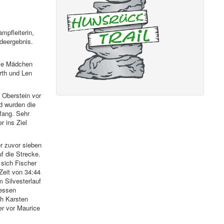
mpfleiterin,
ldeergebnis.
die Mädchen
rth und Len
 Oberstein vor
d wurden die
fang. Sehr
r ins Ziel
er zuvor sieben
f die Strecke.
 sich Fischer
Zeit von 34:44
 Silvesterlauf
dessen
ch Karsten
er vor Maurice