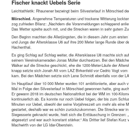
Fischer knackt Uebels Serie
Leichtathletik: Rhaunener bezwingt beim Silvesterlauf in Mörschied de
Mörschied.
Angenehme Temperaturen und trockene Witterung lockten v
zog zufrieden Bilanz: „Nachdem die Voranmeldungen schleppend anliefe
Das Wetter spielte auch mit, und die Strecken waren in sehr gutem Zu
Den Beginn machten die Allerjüngsten, die in diesem Jahr zum erste
und Jungs der Altersklasse U6 auf ihre 200 Meter lange Runde über d
Hachenthal.
Es ging Schlag auf Schlag weiter, die Altersklasse U8 machte sich a
seinem Vereinskameraden Jonas Müller durchsetzen. Bei den Mädchen
Walker auf die Strecke geschickt, ehe die 1200-Meter-Läufe der Alt
knapp setzte sich Jonah Alt vom LAZ Birkenfeld vor Cedric Vogt vom S
kam. Bei den Mädchen setzte sich Lene Schmidt ebenfalls von der LAZ
Im Hauptlauf über 10 000 Meter wurden 101 ambitionierte, aber auch vi
Mal in Folge den Silvesterlauf in Mörschied gewonnen hatte, ging au
Er gewann 2018 im deutschen Nationaltrikot bei der WM im 100-Kilome
kontinuierlich ab. Es konnte nur noch Uebel folgen, der bis zum Schlu
Minuten vor Uebel, obwohl der seine Vorjahreszeit um mehr als eine Mi
gestartet, deshalb war es schön zurückzukommen. Die Strecke war in
Siegesserie geknackt wurde, hielt sich die Enttäuschung in Grenzen: „
abgesetzt und war auch konstant stärker.“ Als Dritter lief Stefan Ku
Machwirth von der LG Idar-Oberstein.