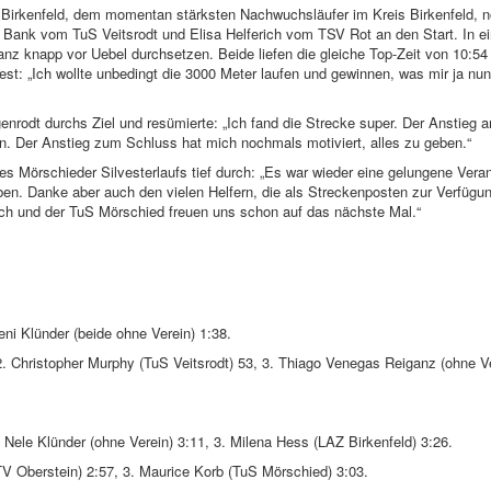
Birkenfeld, dem momentan stärksten Nachwuchsläufer im Kreis Birkenfeld, n
Bank vom TuS Veitsrodt und Elisa Helferich vom TSV Rot an den Start. In e
nz knapp vor Uebel durchsetzen. Beide liefen die gleiche Top-Zeit von 10:54
n fest: „Ich wollte unbedingt die 3000 Meter laufen und gewinnen, was mir ja nu
genrodt durchs Ziel und resümierte: „Ich fand die Strecke super. Der Anstieg 
n. Der Anstieg zum Schluss hat mich nochmals motiviert, alles zu geben.“
s Mörschieder Silvesterlaufs tief durch: „Es war wieder eine gelungene Vera
en. Danke aber auch den vielen Helfern, die als Streckenposten zur Verfügu
Ich und der TuS Mörschied freuen uns schon auf das nächste Mal.“
eni Klünder (beide ohne Verein) 1:38.
 Christopher Murphy (TuS Veitsrodt) 53, 3. Thiago Venegas Reiganz (ohne Ve
 Nele Klünder (ohne Verein) 3:11, 3. Milena Hess (LAZ Birkenfeld) 3:26.
TV Oberstein) 2:57, 3. Maurice Korb (TuS Mörschied) 3:03.