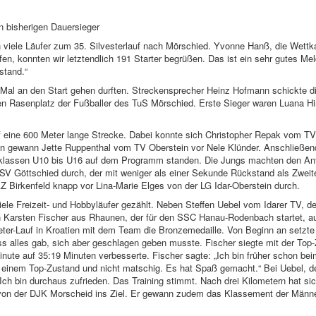
n bisherigen Dauersieger
iele Läufer zum 35. Silvesterlauf nach Mörschied. Yvonne Hanß, die Wettka
n, konnten wir letztendlich 191 Starter begrüßen. Das ist ein sehr gutes Me
stand.“
n Mal an den Start gehen durften. Streckensprecher Heinz Hofmann schickte 
en Rasenplatz der Fußballer des TuS Mörschied. Erste Sieger waren Luana Hi
uf eine 600 Meter lange Strecke. Dabei konnte sich Christopher Repak vom TV
 gewann Jette Ruppenthal vom TV Oberstein vor Nele Klünder. Anschließen
ersklassen U10 bis U16 auf dem Programm standen. Die Jungs machten den An
V Göttschied durch, der mit weniger als einer Sekunde Rückstand als Zweite
 Birkenfeld knapp vor Lina-Marie Elges von der LG Idar-Oberstein durch.
ele Freizeit- und Hobbyläufer gezählt. Neben Steffen Uebel vom Idarer TV, d
ch Karsten Fischer aus Rhaunen, der für den SSC Hanau-Rodenbach startet, au
ter-Lauf in Kroatien mit dem Team die Bronzemedaille. Von Beginn an setzte
ss alles gab, sich aber geschlagen geben musste. Fischer siegte mit der Top-
nute auf 35:19 Minuten verbesserte. Fischer sagte: „Ich bin früher schon beim
 einem Top-Zustand und nicht matschig. Es hat Spaß gemacht.“ Bei Uebel, 
Ich bin durchaus zufrieden. Das Training stimmt. Nach drei Kilometern hat si
rz von der DJK Morscheid ins Ziel. Er gewann zudem das Klassement der Männ