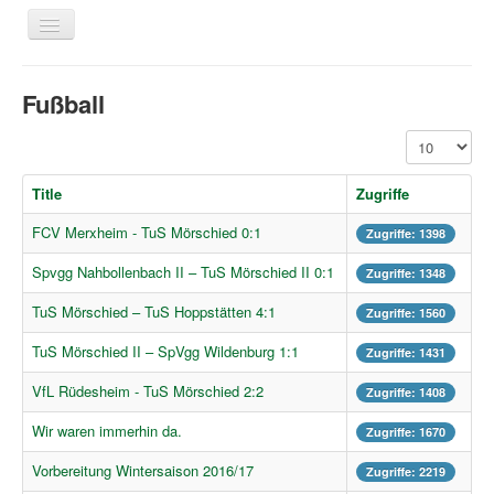
Navigation
an/aus
Home
Fußball
Über uns
Anzeige #
News
Laufen
Title
Zugriffe
Links
FCV Merxheim - TuS Mörschied 0:1
Zugriffe: 1398
Bildergalerie
Spvgg Nahbollenbach II – TuS Mörschied II 0:1
Zugriffe: 1348
Benutzer
TuS Mörschied – TuS Hoppstätten 4:1
Zugriffe: 1560
Kontakt
TuS Mörschied II – SpVgg Wildenburg 1:1
Zugriffe: 1431
Impressum
VfL Rüdesheim - TuS Mörschied 2:2
Zugriffe: 1408
Downloadcenter
Wir waren immerhin da.
Zugriffe: 1670
Aktuelle Seite:
Startseite
News
Fußball
Vorbereitung Wintersaison 2016/17
Zugriffe: 2219